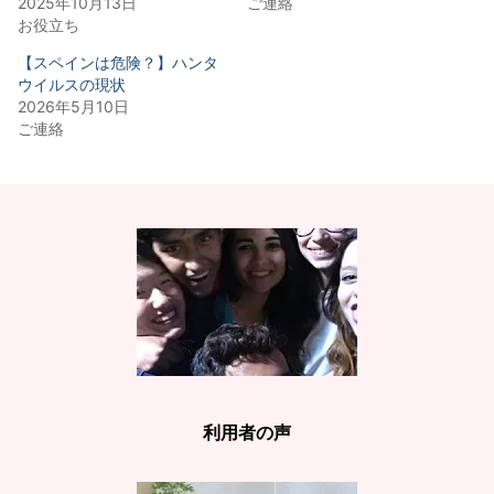
2025年10月13日
ご連絡
ン
だ
お役立ち
ド
さ
ウ
い
で
(新
【スペインは危険？】ハンタ
開
し
き
い
ウイルスの現状
ま
ウ
す)
ィ
2026年5月10日
ン
ご連絡
ド
ウ
で
開
き
ま
す)
利用者の声