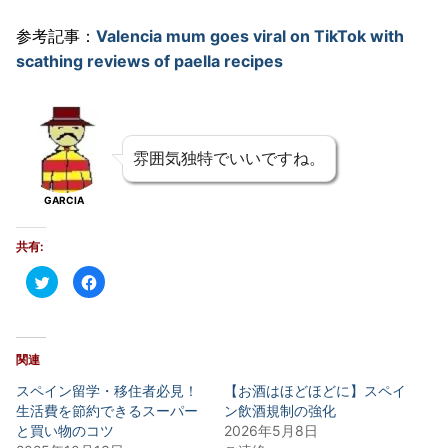
参考記事：
Valencia mum goes viral on TikTok with
scathing reviews of paella recipes
雰囲気独特でいいですね。
GARCIA
共有:
ク
Facebook
リ
で
ッ
共
ク
有
し
す
て
る
Twitter
に
関連
で
は
共
ク
有
リ
スペイン留学・移住者必見！
【お酒はほどほどに】スペイ
(新
ッ
生活費を節約できるスーパー
し
ク
ン飲酒規制の強化
い
し
と買い物のコツ
2026年5月8日
ウ
て
ィ
く