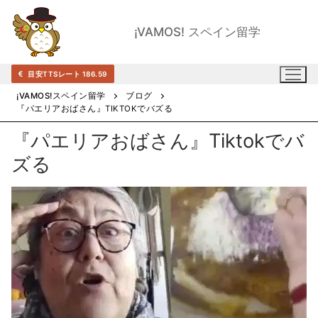
コ
ン
¡VAMOS! スペイン留学
テ
ン
目安TTSレート 186.59
ツ
へ
¡VAMOS!スペイン留学
ブログ
『パエリアおばさん』TIKTOKでバズる
ス
キ
『パエリアおばさん』Tiktokでバ
ッ
ズる
プ